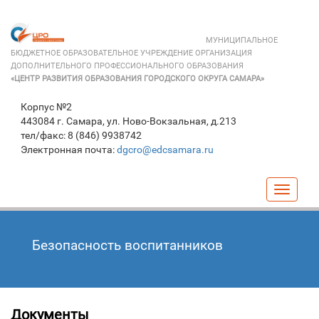
МУНИЦИПАЛЬНОЕ
БЮДЖЕТНОЕ ОБРАЗОВАТЕЛЬНОЕ УЧРЕЖДЕНИЕ ОРГАНИЗАЦИЯ
ДОПОЛНИТЕЛЬНОГО ПРОФЕССИОНАЛЬНОГО ОБРАЗОВАНИЯ
«ЦЕНТР РАЗВИТИЯ ОБРАЗОВАНИЯ ГОРОДСКОГО ОКРУГА САМАРА»
Корпус №2
443084 г. Самара, ул. Ново-Вокзальная, д.213
тел/факс: 8 (846) 9938742
Электронная почта:
dgcro@edcsamara.ru
Навига
Безопасность воспитанников
Документы