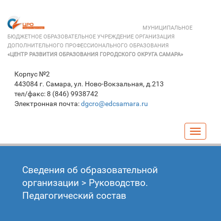
МУНИЦИПАЛЬНОЕ
БЮДЖЕТНОЕ ОБРАЗОВАТЕЛЬНОЕ УЧРЕЖДЕНИЕ ОРГАНИЗАЦИЯ
ДОПОЛНИТЕЛЬНОГО ПРОФЕССИОНАЛЬНОГО ОБРАЗОВАНИЯ
«ЦЕНТР РАЗВИТИЯ ОБРАЗОВАНИЯ ГОРОДСКОГО ОКРУГА САМАРА»
Корпус №2
443084 г. Самара, ул. Ново-Вокзальная, д.213
тел/факс: 8 (846) 9938742
Электронная почта:
dgcro@edcsamara.ru
Навига
Сведения об образовательной
организации
>
Руководство.
Педагогический состав