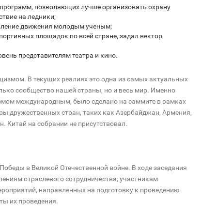
а программ, позволяющих лучше организовать охрану
твие на ледники;
авление движения молодым ученым;
спортивных площадок по всей стране, задал вектор
овень представителям театра и кино.
цизмом. В текущих реалиях это одна из самых актуальных
лько сообщество нашей страны, но и весь мир. Именно
измом международным, было сделано на саммите в рамках
еры дружественных стран, таких как Азербайджан, Армения,
н. Китай на собрании не присутствовал.
Победы в Великой Отечественной войне. В ходе заседания
лениям отраслевого сотрудничества, участникам
ероприятий, направленных на подготовку к проведению
ты их проведения.