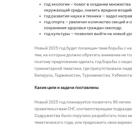
год экологии – помог в создании множеств
окружающей среды, снизить вредное воздейс
год развития науки и техники – задал напр
год спорта – увеличил количество секций и 
сохранения здоровья граждан смолоду;
год культуры – позволил выйти на новый ур
Новый 2025 год будет посвящен теме борьбы с на
тем, на которые должно обратить внимание не то
поэтому предложение сделать год борьбы с нац
гуманитарной тематики, где присутствовали лид
Беларусь, Таджикистан, Туркменистан, Узбекиста
Какие цели и задачи поставлены
Новый 2025 год планируется посвятить 80-летию 
правительствам СНГ, соответствующим подразде
Содружества было поручено разработать план м
тематического года, или предложить свои вариан