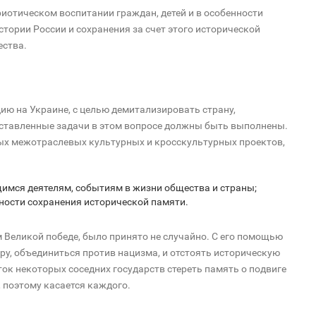
риотическом воспитании граждан, детей и в особенности
стории России и сохранения за счет этого исторической
ества.
ю на Украине, с целью демитализировать страну,
оставленные задачи в этом вопросе должны быть выполнены.
ых межотраслевых культурных и кросскультурных проектов,
мся деятелям, событиям в жизни общества и страны;
ости сохранения исторической памяти.
Великой победе, было принято не случайно. С его помощью
ру, объединиться против нацизма, и отстоять историческую
ок некоторых соседних государств стереть память о подвиге
, поэтому касается каждого.