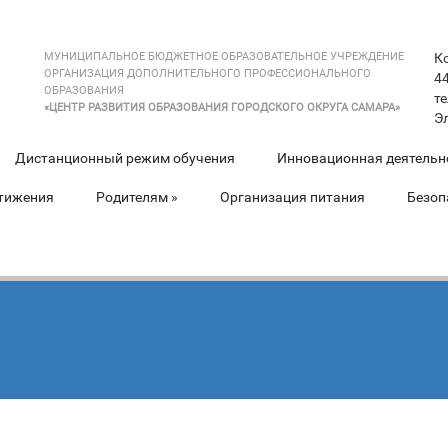
МУНИЦИПАЛЬНОЕ БЮДЖЕТНОЕ ОБРАЗОВАТЕЛЬНОЕ УЧРЕЖДЕНИЕ
К
ОРГАНИЗАЦИЯ ДОПОЛНИТЕЛЬНОГО ПРОФЕССИОНАЛЬНОГО
44
ОБРАЗОВАНИЯ
те
«ЦЕНТР РАЗВИТИЯ ОБРАЗОВАНИЯ ГОРОДСКОГО ОКРУГА САМАРА»
Э
Дистанционный режим обучения
Инновационная деятельн
тижения
Родителям
»
Организация питания
Безоп