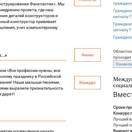
гражданс
онструирования Фанкластик». Мы
внедрению проекта, где наш
Гражданс
ения деталей конструкторов и
сигналу 
нный конструктор прививает
Гражданс
ышления, учит компьютерному
сигналу 
Гражданс
Областно
Анонс
..»
проходит 
зом «Все профессии нужны, все
льному празднику в Российской
Междун
вания! Наши малыши песнями,
Конкурс
социал
иями выразили признательность
Вмест
м дарят!
Сроки пр
Конкурс 
Лучший в
Лучший п
Возраст 
риятие посвящённое началу