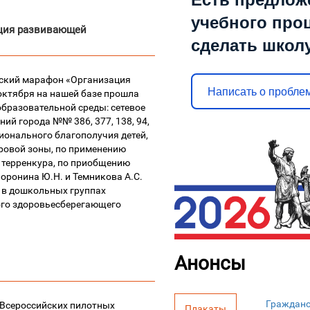
учебного проц
ация развивающей
сделать школ
еский марафон «Организация
Написать о пробле
октября на нашей базе прошла
бразовательной среды: сетевое
ий города №№ 386, 377, 138, 94,
ионального благополучия детей,
ровой зоны, по применению
 терренкура, по приобщению
Воронина Ю.Н. и Темникова А.С.
 в дошкольных группах
ого здоровьесберегающего
Анонсы
Гражданс
 Всероссийских пилотных
Плакаты