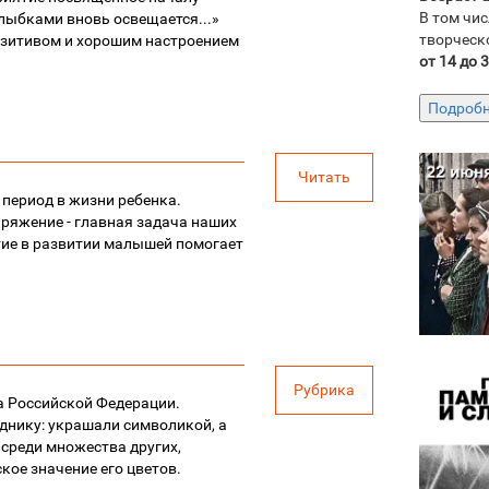
В том чис
 улыбками вновь освещается...»
творческ
позитивом и хорошим настроением
от 14 до 
Читать
период в жизни ребенка.
ряжение - главная задача наших
тие в развитии малышей помогает
Рубрика
а Российской Федерации.
зднику: украшали символикой, а
 среди множества других,
кое значение его цветов.