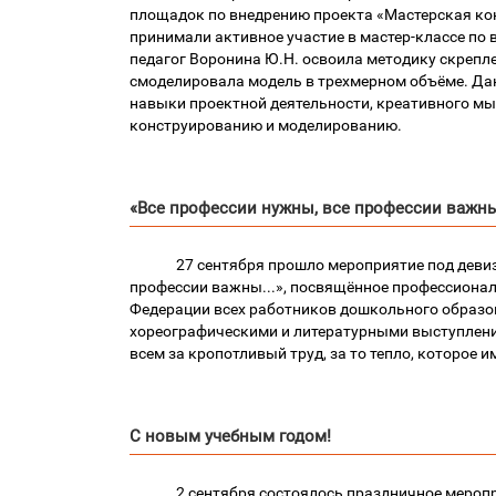
площадок по внедрению проекта «Мастерская к
принимали активное участие в мастер-классе по 
педагог Воронина Ю.Н. освоила методику скрепл
смоделировала модель в трехмерном объёме. Да
навыки проектной деятельности, креативного м
конструированию и моделированию.
«Все профессии нужны, все профессии важны.
27 сентября прошло мероприятие под деви
профессии важны...», посвящённое профессиона
Федерации всех работников дошкольного образо
хореографическими и литературными выступлен
всем за кропотливый труд, за то тепло, которое и
С новым учебным годом!
2 сентября состоялось праздничное мероп