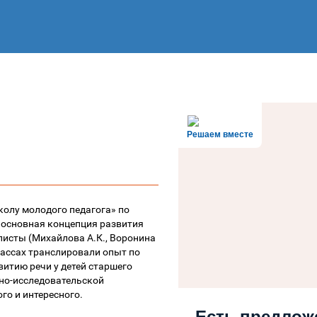
Решаем вместе
олу молодого педагога» по
 основная концепция развития
листы (Михайлова А.К., Воронина
лассах транслировали опыт по
итию речи у детей старшего
но-исследовательской
го и интересного.
Есть предлож