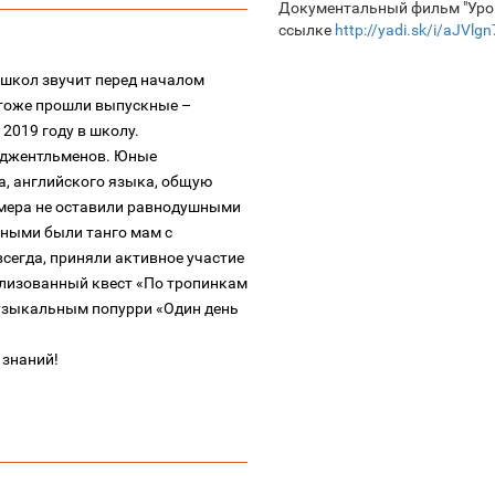
Документальный фильм "Урок
ссылке
http://yadi.sk/i/aJVlg
 школ звучит перед началом
 тоже прошли выпускные –
 2019 году в школу.
х джентльменов. Юные
а, английского языка, общую
мера не оставили равнодушными
льными были танго мам с
всегда, приняли активное участие
ализованный квест «По тропинкам
музыкальным попурри «Один день
 знаний!