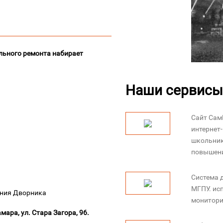
льного ремонта набирает
Наши сервисы
Сайт Сам
интернет
школьник
повышени
Система 
МГПУ. ис
ания Дворника
монитори
мара, ул. Стара Загора, 96.