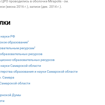
ЦРО проводились в оболочке Mirapolis - см.
си (весна 2016 г.), записи (дек. 2014 г.).
лки
 науки РФ
ское образование"
зовательным ресурсам"
 образовательных ресурсов
ционно-об
разовательных ресурсов
 науки Самарской области
терства образования и науки Самарской области
о. Самара
 Самарской области
ернской Думы
ети